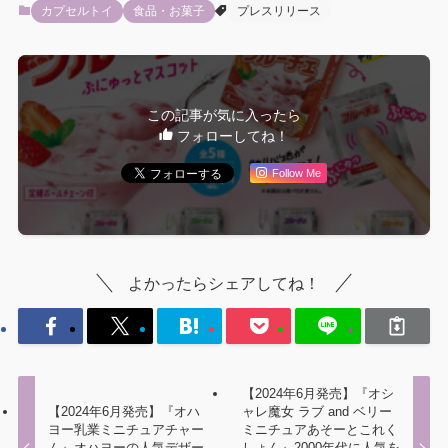
カプセルトイ
食品・お菓子
プレスリリース
この記事が気に入ったら
フォローしてね！
Follow Me
よかったらシェアしてね！
【2024年6月発売】『オシ
【2024年6月発売】『オハ
ャレ魔女 ラブ and ベリー
ヨー乳業ミニチュアチャー
ミニチュアあそーとこれく
ム』オハヨーの人気デザー
しょん』2000年代に人気を